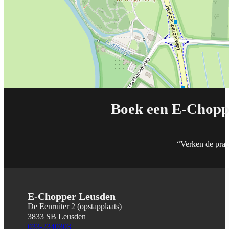
Boek een E-Chopp
“Verken de pra
E-Chopper Leusden
De Eenruiter 2 (opstapplaats)
3833 SB Leusden
033-2340303