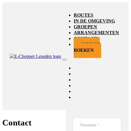
ROUTES
IN DE OMGEVING
GROEPEN
ARRANGEMENTEN
CONTACT
DIRECT
BOEKEN
Routes
In de omgeving
Groepen
Arrangementen
Contact
Direct boeken
Contact
Voornaam
*