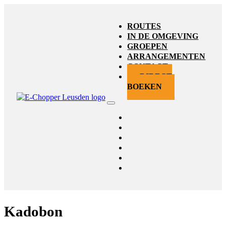
ROUTES
IN DE OMGEVING
GROEPEN
ARRANGEMENTEN
CONTACT
DIRECT
BOEKEN
Routes
In de omgeving
Groepen
Arrangementen
Contact
Direct boeken
Kadobon