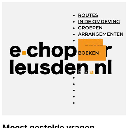
ROUTES
IN DE OMGEVING
GROEPEN
ARRANGEMENTEN
CONTACT
DIRECT
BOEKEN
Routes
In de omgeving
Groepen
Arrangementen
Contact
Direct boeken
Meest gestelde vragen