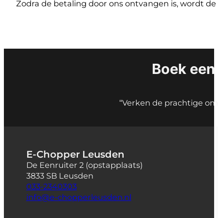
Zodra de betaling door ons ontvangen is, wordt
Boek een
“Verken de prachtige o
E-Chopper Leusden
De Eenruiter 2 (opstapplaats)
3833 SB Leusden
033-2340303
info@e-chopperleusden.nl