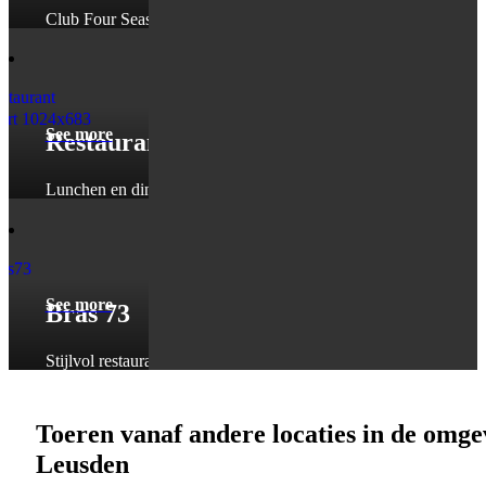
Club Four Seasons, op steenworp afstand
van de start.
See more
Restaurant Bavoort
Lunchen en dineren aan de rand van den
Treek.
See more
Bras 73
Stijlvol restaurant in het hartje van
Leusden.
Toeren vanaf andere locaties in de omge
Leusden