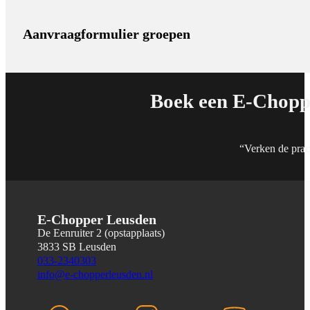
Aanvraagformulier groepen
Boek een E-Chopp
“Verken de pra
E-Chopper Leusden
De Eenruiter 2 (opstapplaats)
3833 SB Leusden
033-2340303
info@e-chopperleusden.nl