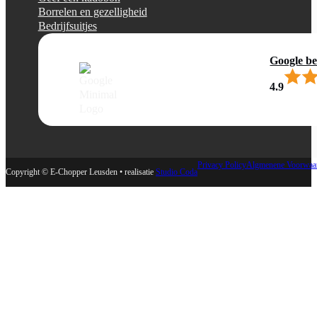
Borrelen en gezelligheid
Bedrijfsuitjes
Google be
4.9
Privacy Policy
Algmenene Voorwaa
Copyright © E-Chopper Leusden • realisatie
Studio Coda