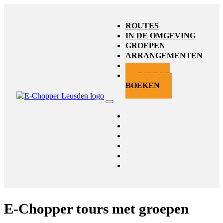
ROUTES
IN DE OMGEVING
GROEPEN
ARRANGEMENTEN
CONTACT
DIRECT
BOEKEN
Routes
In de omgeving
Groepen
Arrangementen
Contact
Direct boeken
E-Chopper tours met groepen