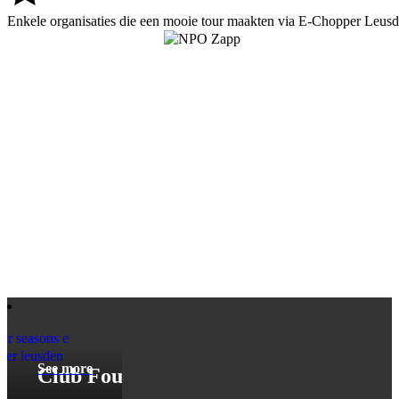
Enkele organisaties die een mooie tour maakten via E-Chopper Leus
See more
Club Four Seasons