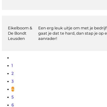
Eikelboom &
Een erg leuk uitje om met je bedrij
De Bondt
gaat je dat te hard, dan stap je op
Leusden
aanrader!
1
2
3
4
5
6