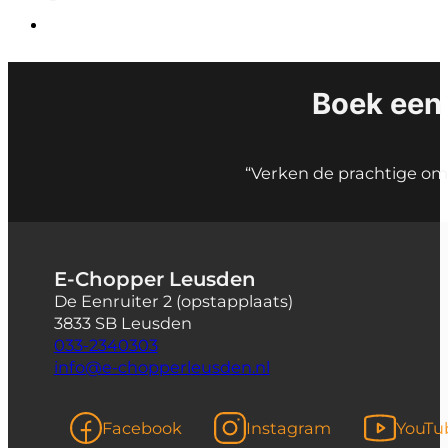
Boek een
“Verken de prachtige o
E-Chopper Leusden
De Eenruiter 2 (opstapplaats)
3833 SB Leusden
033-2340303
info@e-chopperleusden.nl
Facebook
Instagram
YouTu