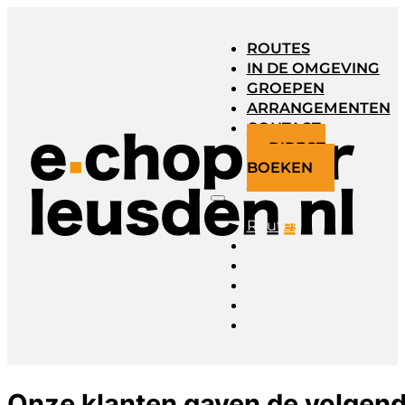
ROUTES
IN DE OMGEVING
GROEPEN
ARRANGEMENTEN
CONTACT
DIRECT
BOEKEN
Routes
In de omgeving
Groepen
Arrangementen
Contact
Direct boeken
Onze klanten gaven de volgen